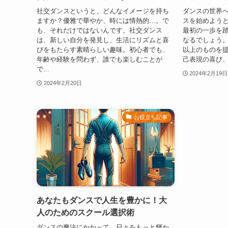
社交ダンスというと、どんなイメージを持ち
ダンスの世界
ますか？優雅で華やか、時には情熱的…。で
スを始めよう
も、それだけではないんです。社交ダンス
最初の一歩を
は、新しい自分を発見し、生活にリズムと喜
なるでしょう
びをもたらす素晴らしい趣味。初心者でも、
以上のものを
年齢や経験を問わず、誰でも楽しむことが
己表現の喜び、
で...
2024年2月19日
2024年2月20日
お役立ち記事
あなたもダンスで人生を豊かに！大
人のためのスクール選択術
ダンスの魔法にかかって、日々をもっと輝か