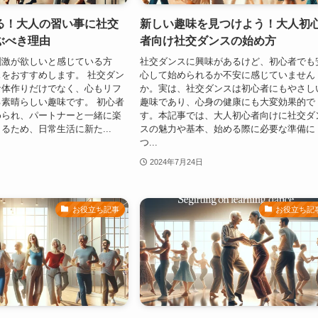
る！大人の習い事に社交
新しい趣味を見つけよう！大人初
ぶべき理由
者向け社交ダンスの始め方
刺激が欲しいと感じている方
社交ダンスに興味があるけど、初心者でも
をおすすめします。 社交ダン
心して始められるか不安に感じていません
な体作りだけでなく、心もリフ
か。実は、社交ダンスは初心者にもやさし
素晴らしい趣味です。 初心者
趣味であり、心身の健康にも大変効果的で
められ、パートナーと一緒に楽
す。本記事では、大人初心者向けに社交ダ
るため、日常生活に新た...
スの魅力や基本、始める際に必要な準備に
つ...
2024年7月24日
お役立ち記事
お役立ち記