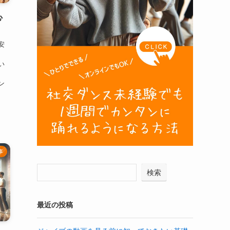
心
安
い
ン
事
検索
最近の投稿