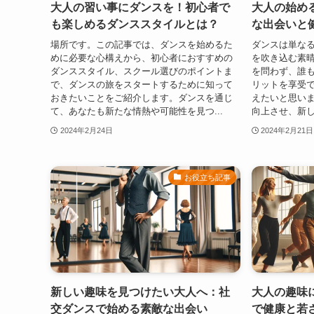
大人の習い事にダンスを！初心者で
大人の始める
も楽しめるダンススタイルとは？
な出会いと
場所です。この記事では、ダンスを始めるた
ダンスは単な
めに必要な心構えから、初心者におすすめの
を吹き込む素
ダンススタイル、スクール選びのポイントま
を問わず、誰
で、ダンスの旅をスタートするために知って
リットを享受
おきたいことをご紹介します。ダンスを通じ
えたいと思い
て、あなたも新たな情熱や可能性を見つ...
向上させ、新し
2024年2月24日
2024年2月21日
お役立ち記事
新しい趣味を見つけたい大人へ：社
大人の趣味
交ダンスで始める素敵な出会い
で健康と若