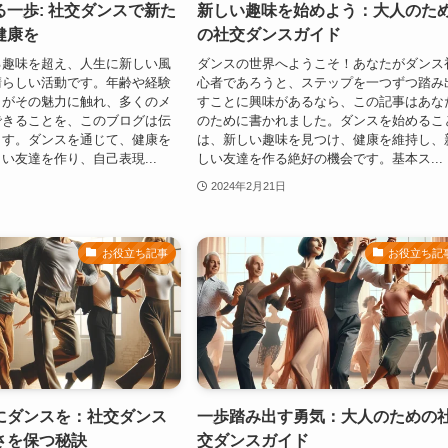
一歩: 社交ダンスで新た
新しい趣味を始めよう：大人のた
健康を
の社交ダンスガイド
る趣味を超え、人生に新しい風
ダンスの世界へようこそ！あなたがダンス
晴らしい活動です。年齢や経験
心者であろうと、ステップを一つずつ踏み
もがその魅力に触れ、多くのメ
すことに興味があるなら、この記事はあな
できることを、このブログは伝
のために書かれました。ダンスを始めるこ
ます。ダンスを通じて、健康を
は、新しい趣味を見つけ、健康を維持し、
い友達を作り、自己表現...
しい友達を作る絶好の機会です。基本ス...
2024年2月21日
お役立ち記事
お役立ち記
にダンスを：社交ダンス
一歩踏み出す勇気：大人のための
さを保つ秘訣
交ダンスガイド