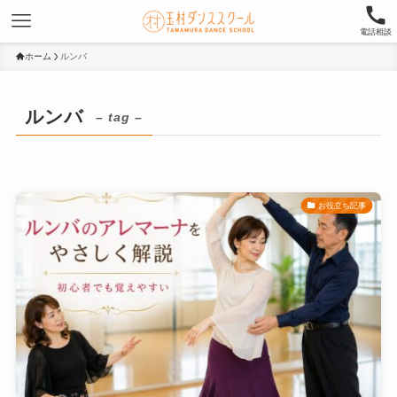
電話相談
ホーム
ルンバ
ルンバ
– tag –
お役立ち記事